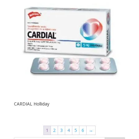
CARDIAL Holliday
1
2
3
4
5
6
→