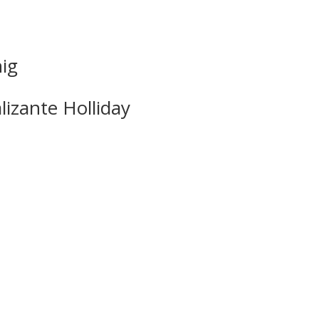
ig
izante Holliday