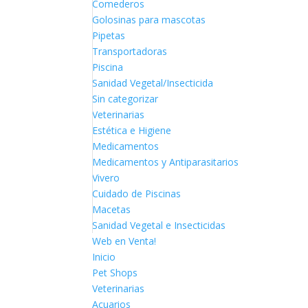
Comederos
Golosinas para mascotas
Pipetas
Transportadoras
Piscina
Sanidad Vegetal/Insecticida
Sin categorizar
Veterinarias
Estética e Higiene
Medicamentos
Medicamentos y Antiparasitarios
Vivero
Cuidado de Piscinas
Macetas
Sanidad Vegetal e Insecticidas
Web en Venta!
Inicio
Pet Shops
Veterinarias
Acuarios